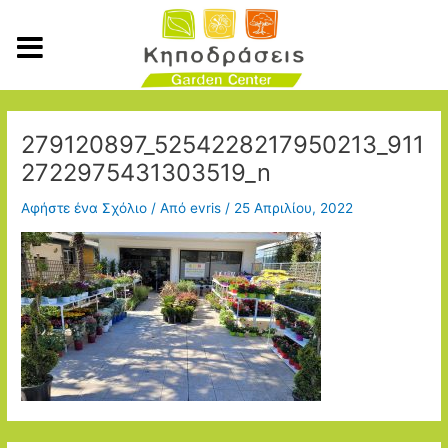
Μετάβαση
στο
περιεχόμενο
279120897_5254228217950213_911
2722975431303519_n
Αφήστε ένα Σχόλιο
/ Από
evris
/
25 Απριλίου, 2022