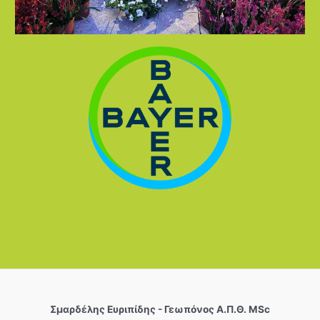
Σµαρδέλης Ευριπίδης - Γεωπόνος Α.Π.Θ. MSc