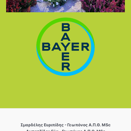
Σµαρδέλης Ευριπίδης - Γεωπόνος Α.Π.Θ. MSc