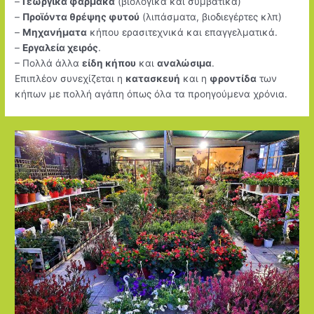
–
Γεωργικά φάρμακα
(βιολογικά και συμβατικά)
–
Προϊόντα θρέψης φυτού
(λιπάσματα, βιοδιεγέρτες κλπ)
–
Μηχανήματα
κήπου ερασιτεχνικά και επαγγελματικά.
–
Εργαλεία χειρός
.
– Πολλά άλλα
είδη κήπου
και
αναλώσιμα
.
Επιπλέον συνεχίζεται η
κατασκευή
και η
φροντίδα
των
κήπων με πολλή αγάπη όπως όλα τα προηγούμενα χρόνια.