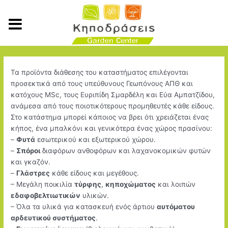
Μετάβαση
στο
περιεχόμενο
Τα προϊόντα διάθεσης του καταστήματος επιλέγονται
προσεκτικά από τους υπεύθυνους Γεωπόνους ΑΠΘ και
κατόχους MSc, τους Ευριπίδη Σμαρδέλη και Εύα Αμπατζίδου,
ανάμεσα από τους ποιοτικότερους προμηθευτές κάθε είδους.
Στο κατάστημα μπορεί κάποιος να βρει ότι χρειάζεται ένας
κήπος, ένα μπαλκόνι και γενικότερα ένας χώρος πρασίνου:
–
Φυτά
εσωτερικού και εξωτερικού χώρου.
–
Σπόροι
διαφόρων ανθοφόρων και λαχανοκομικών φυτών
και γκαζόν.
–
Γλάστρες
κάθε είδους και μεγέθους.
– Μεγάλη ποικιλία
τύρφης
,
κηποχώματος
και λοιπών
εδαφοβελτιωτικών
υλικών.
– Όλα τα υλικά για κατασκευή ενός άρτιου
αυτόματου
αρδευτικού συστήματος
.