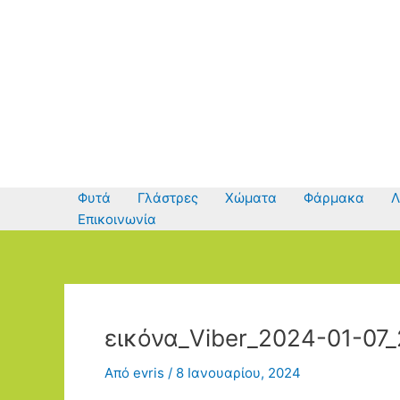
Μετάβαση
στο
περιεχόμενο
Φυτά
Γλάστρες
Χώματα
Φάρμακα
Λ
Επικοινωνία
εικόνα_Viber_2024-01-07
Από
evris
/
8 Ιανουαρίου, 2024